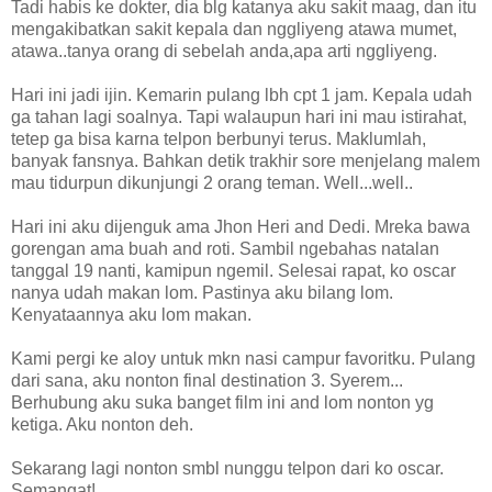
Tadi habis ke dokter, dia blg katanya aku sakit maag, dan itu
mengakibatkan sakit kepala dan nggliyeng atawa mumet,
atawa..tanya orang di sebelah anda,apa arti nggliyeng.
Hari ini jadi ijin. Kemarin pulang lbh cpt 1 jam. Kepala udah
ga tahan lagi soalnya. Tapi walaupun hari ini mau istirahat,
tetep ga bisa karna telpon berbunyi terus. Maklumlah,
banyak fansnya. Bahkan detik trakhir sore menjelang malem
mau tidurpun dikunjungi 2 orang teman. Well...well..
Hari ini aku dijenguk ama Jhon Heri and Dedi. Mreka bawa
gorengan ama buah and roti. Sambil ngebahas natalan
tanggal 19 nanti, kamipun ngemil. Selesai rapat, ko oscar
nanya udah makan lom. Pastinya aku bilang lom.
Kenyataannya aku lom makan.
Kami pergi ke aloy untuk mkn nasi campur favoritku. Pulang
dari sana, aku nonton final destination 3. Syerem...
Berhubung aku suka banget film ini and lom nonton yg
ketiga. Aku nonton deh.
Sekarang lagi nonton smbl nunggu telpon dari ko oscar.
Semangat!